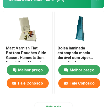
Malote detergente líquido
saco de empacotamento de mylar
Malote dado forma
Matt Varnish Flat
Bolsa laminada
Bottom Pouches Side
estampada macia
Rice Packaging Bag
Gusset Humectation
durável com zíper
Proof Para Alimentos
resselável
de Arroz
Melhor preço
Melhor preço
Etiquetas de empacotamento da etiqueta
Fale Conosco
Fale Conosco
Veja mais