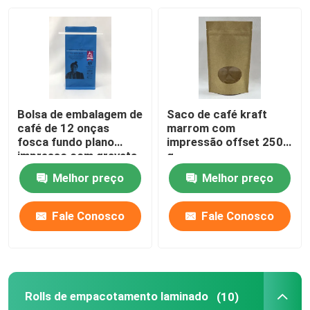
Excursão da fábrica
Controle da qualidade
Bolsa de embalagem de
Saco de café kraft
Contacte-nos
café de 12 onças
marrom com
fosca fundo plano
impressão offset 250
impresso com gravata
g
de estanho
Notícia
Melhor preço
Melhor preço
Casos
Fale Conosco
Fale Conosco
Malotes do empacotamento de alimento
Rolls de empacotamento laminado
(10)
Bolsa de embalagem de bico