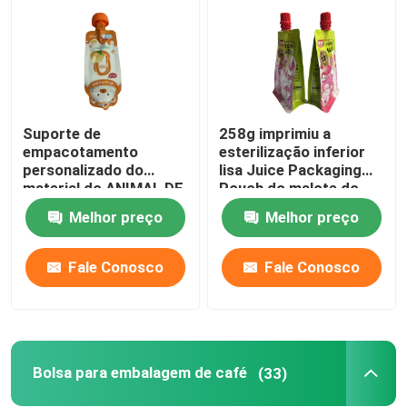
Suporte de
258g imprimiu a
empacotamento
esterilização inferior
personalizado do
lisa Juice Packaging
material do ANIMAL DE
Pouch do malote do
ESTIMAÇÃO do malote
bico da retorta
Melhor preço
Melhor preço
do bico acima do saco
do bico
Fale Conosco
Fale Conosco
Casa
Produtos
Bolsa para embalagem de café
(33)
Sobre nós