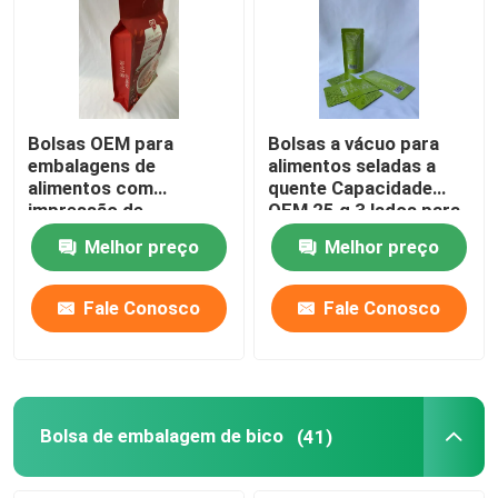
Bolsas OEM para
Bolsas a vácuo para
embalagens de
alimentos seladas a
alimentos com
quente Capacidade
impressão de
OEM 25 g 3 lados para
rotogravura de fundo
cima
Melhor preço
Melhor preço
plano Bolsa para
embalagem de
castanha de caju
Fale Conosco
Fale Conosco
Bolsa de embalagem de bico
(41)