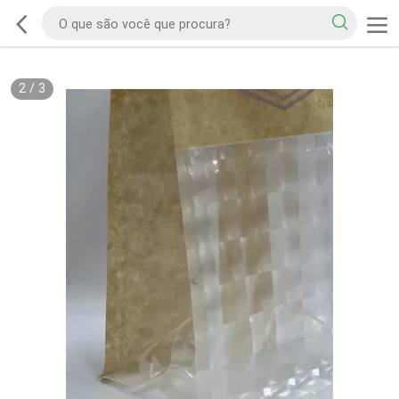
2
/
3