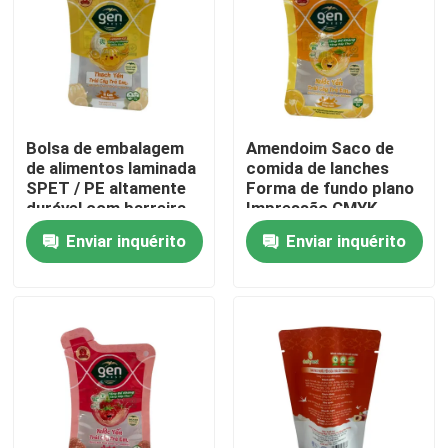
Excursão da fábrica
Controle da qualidade
Bolsa de embalagem
Amendoim Saco de
de alimentos laminada
comida de lanches
Contacte-nos
SPET / PE altamente
Forma de fundo plano
durável com barreira
Impressão CMYK
Enviar inquérito
Enviar inquérito
Notícia
Casos
Malotes do empacotamento de alimento
Bolsa de embalagem de bico