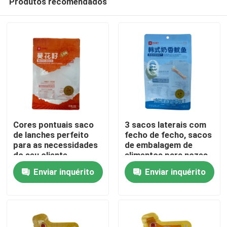
Produtos recomendados
Cores pontuais saco
3 sacos laterais com
de lanches perfeito
fecho de fecho, sacos
para as necessidades
de embalagem de
do seu cliente
alimentos para nozes
Casa
e esterilização
Enviar inquérito
Enviar inquérito
personalizada na
indústria
Produtos
Sobre nós