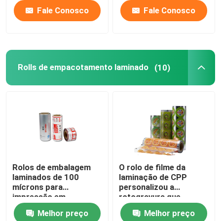
Fale Conosco
Fale Conosco
Rolls de empacotamento laminado
(10)
Rolos de embalagem
O rolo de filme da
laminados de 100
laminação de CPP
mícrons para
personalizou a
impressão em
rotogravura que
rotogravura Rolo de
imprime o rolo de
Melhor preço
Melhor preço
filme laminado
estratificação da folha