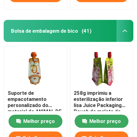
Bolsa de embalagem de bico
(41)
Suporte de
258g imprimiu a
empacotamento
esterilização inferior
personalizado do
lisa Juice Packaging
material do ANIMAL DE
Pouch do malote do
ESTIMAÇÃO do malote
bico da retorta
Melhor preço
Melhor preço
do bico acima do saco
do bico