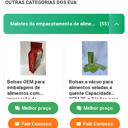
OUTRAS CATEGORIAS DOS EUA
Malotes do empacotamento de alimento
(55)
Bolsas OEM para
Bolsas a vácuo para
embalagens de
alimentos seladas a
alimentos com
quente Capacidade
impressão de
OEM 25 g 3 lados para
rotogravura de fundo
cima
Melhor preço
Melhor preço
plano Bolsa para
embalagem de
castanha de caju
Fale Conosco
Fale Conosco