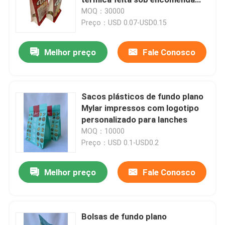
para o alimento de petisco do
MOQ：30000
milho
Preço：USD 0.07-USD0.15
Bolsa para embalagem de café
Melhor preço
Fale Conosco
Rolls de empacotamento laminado
Bolsas com Fundo Plano
Sacos plásticos de fundo plano
Mylar impressos com logotipo
personalizado para lanches
Saco no empacotamento do líquido da caixa
MOQ：10000
Preço：USD 0.1-USD0.2
Bolsas para Embalagens Stand Up
Melhor preço
Fale Conosco
Malotes do empacotamento de alimentos para animai
Bolsas de fundo plano
Bolsas de embalagem de papel