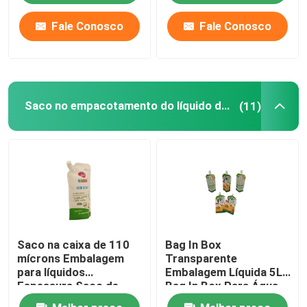
Fale Conosco
Fale Conosco
Saco no empacotamento do líquido da caixa
(11)
Saco na caixa de 110
Bag In Box
mícrons Embalagem
Transparente
para líquidos
Embalagem Líquida 5L
Espessura Saco de
Bag In Box Para Água
plástico personalizável
Óleo