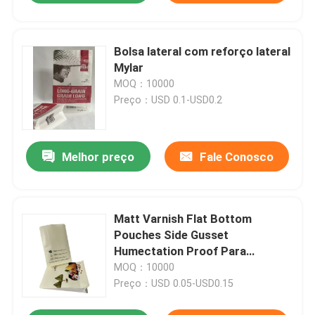
Bolsa lateral com reforço lateral
Mylar
MOQ：10000
Preço：USD 0.1-USD0.2
Melhor preço
Fale Conosco
Matt Varnish Flat Bottom
Pouches Side Gusset
Humectation Proof Para
Alimentos de Arroz
MOQ：10000
Preço：USD 0.05-USD0.15