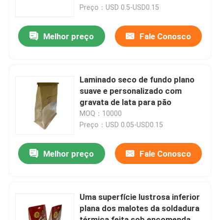
Preço：USD 0.5-USD0.15
Excursão da fábrica
Melhor preço
Fale Conosco
Controle da qualidade
Laminado seco de fundo plano
Contacte-nos
suave e personalizado com
gravata de lata para pão
MOQ：10000
Notícia
Preço：USD 0.05-USD0.15
Casos
Melhor preço
Fale Conosco
Malotes do empacotamento de alimento
Uma superfície lustrosa inferior
plana dos malotes da soldadura
Bolsa de embalagem de bico
térmica feita sob encomenda