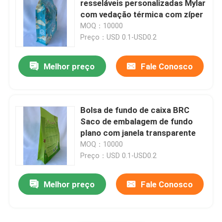
resseláveis ​​personalizadas Mylar
com vedação térmica com zíper
Malote detergente líquido
MOQ：10000
Preço：USD 0.1-USD0.2
saco de empacotamento de mylar
Melhor preço
Fale Conosco
Malote dado forma
Bolsa de fundo de caixa BRC
Rice Packaging Bag
Saco de embalagem de fundo
plano com janela transparente
MOQ：10000
Etiquetas de empacotamento da etiqueta
Preço：USD 0.1-USD0.2
Melhor preço
Fale Conosco