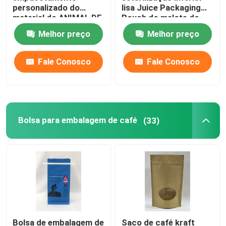
personalizado do
lisa Juice Packaging
material do ANIMAL DE
Pouch do malote do
Malote detergente líquido
ESTIMAÇÃO do malote
bico da retorta
Melhor preço
Melhor preço
do bico acima do saco
do bico
saco de empacotamento de mylar
Fale Conosco
Fale Conosco
Malote dado forma
Rice Packaging Bag
Bolsa para embalagem de café
(33)
Etiquetas de empacotamento da etiqueta
Bolsa de embalagem de
Saco de café kraft