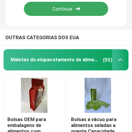
Excursão da fábrica
Controle da qualidade
OUTRAS CATEGORIAS DOS EUA
Contacte-nos
Malotes do empacotamento de alimento
(55)
Notícia
Casos
Malotes do empacotamento de alimento
Bolsas OEM para
Bolsas a vácuo para
embalagens de
alimentos seladas a
Bolsa de embalagem de bico
alimentos com
quente Capacidade