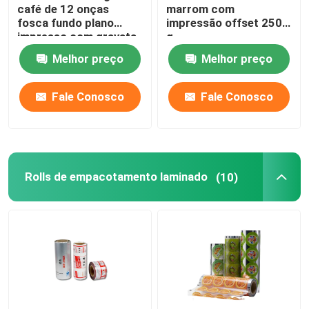
café de 12 onças
marrom com
fosca fundo plano
impressão offset 250
impresso com gravata
g
de estanho
Melhor preço
Melhor preço
Fale Conosco
Fale Conosco
Rolls de empacotamento laminado
(10)