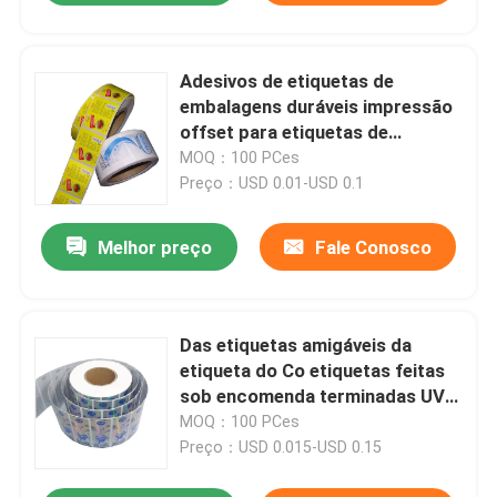
Adesivos de etiquetas de
embalagens duráveis ​​impressão
offset para etiquetas de
produtos
MOQ：100 PCes
Preço：USD 0.01-USD 0.1
Melhor preço
Fale Conosco
Das etiquetas amigáveis da
etiqueta do Co etiquetas feitas
sob encomenda terminadas UV
do pacote do laser
MOQ：100 PCes
Preço：USD 0.015-USD 0.15