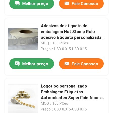
Melhor preço
Fale Conosco
Adesivos de etiqueta de
embalagem Hot Stamp Rolo
adesivo Etiqueta personalizada
Adesivos à prova d'água
MOQ：100 PCes
Preço：USD 0.015-USD 0.15
Melhor preço
Fale Conosco
Logotipo personalizado
Embalagem Etiquetas
Autocolantes Superfície fosca
Finalizada
MOQ：100 PCes
Preço：USD 0.015-USD 0.15