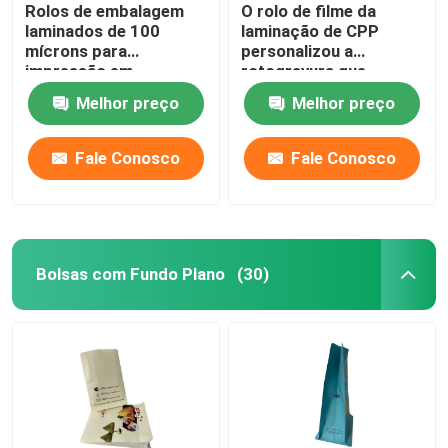
Rolos de embalagem
O rolo de filme da
laminados de 100
laminação de CPP
mícrons para
personalizou a
impressão em
rotogravura que
rotogravura Rolo de
imprime o rolo de
Melhor preço
Melhor preço
filme laminado
estratificação da folha
Fale Conosco
Fale Conosco
Bolsas com Fundo Plano
(30)