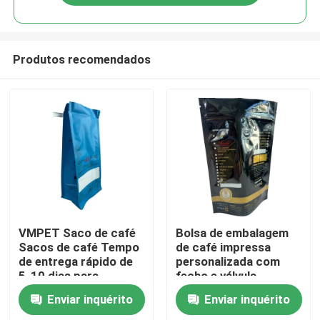
Produtos recomendados
Casa
VMPET Saco de café
Bolsa de embalagem
Sacos de café Tempo
de café impressa
de entrega rápido de
personalizada com
Produtos
5-10 dias para
fecho e válvula
desenhos
Enviar inquérito
Enviar inquérito
personalizados
Sobre nós