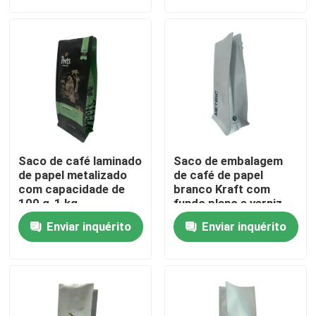
Excursão da fábrica
Controle da qualidade
Contacte-nos
Saco de café laminado
Saco de embalagem
Notícia
de papel metalizado
de café de papel
com capacidade de
branco Kraft com
100 g-1 kg
fundo plano e verniz
de massa
Casos
Enviar inquérito
Enviar inquérito
Malotes do empacotamento de alimento
Bolsa de embalagem de bico