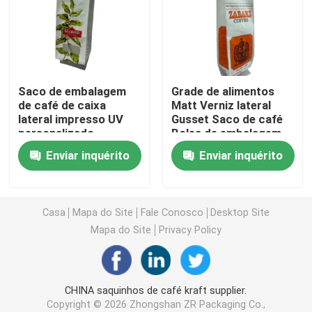
Bolsa para embalagem de café
Rolls de empacotamento laminado
Saco de embalagem
Grade de alimentos
de café de caixa
Matt Verniz lateral
lateral impresso UV
Gusset Saco de café
Bolsas com Fundo Plano
personalizado
Bolsa de embalagem
personalizada
Enviar inquérito
Enviar inquérito
Saco no empacotamento do líquido da caixa
Bolsas para Embalagens Stand Up
Casa
Mapa do Site
Fale Conosco
Desktop Site
Mapa do Site
Privacy Policy
Malotes do empacotamento de alimentos para animai
CHINA saquinhos de café kraft supplier.
Bolsas de embalagem de papel
Copyright © 2026 Zhongshan ZR Packaging Co.,