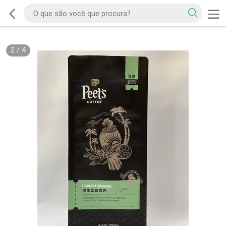
2
/
4