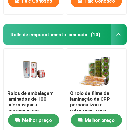
Fale Conosco
Fale Conosco
Rolls de empacotamento laminado
(10)
Rolos de embalagem
O rolo de filme da
laminados de 100
laminação de CPP
mícrons para
personalizou a
impressão em
rotogravura que
rotogravura Rolo de
imprime o rolo de
Melhor preço
Melhor preço
filme laminado
estratificação da folha