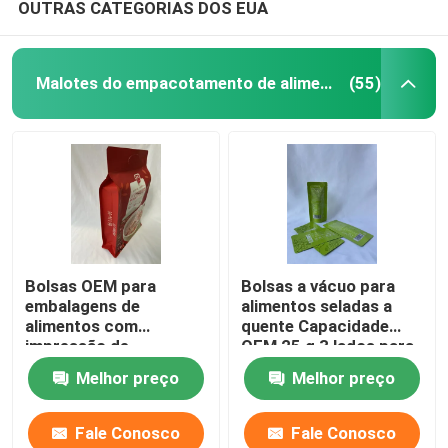
OUTRAS CATEGORIAS DOS EUA
Malotes do empacotamento de alimento
(55)
Bolsas OEM para
Bolsas a vácuo para
embalagens de
alimentos seladas a
alimentos com
quente Capacidade
impressão de
OEM 25 g 3 lados para
rotogravura de fundo
cima
Melhor preço
Melhor preço
plano Bolsa para
embalagem de
castanha de caju
Fale Conosco
Fale Conosco