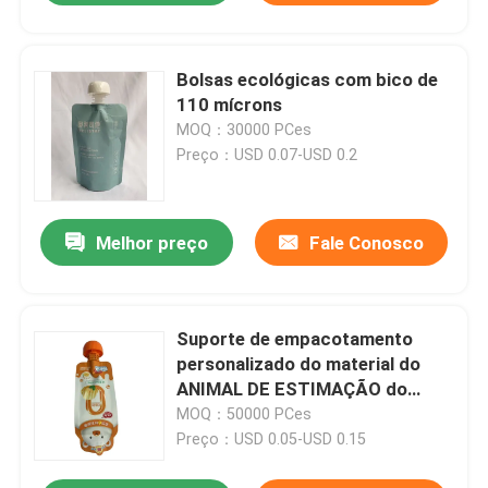
Bolsas ecológicas com bico de
110 mícrons
MOQ：30000 PCes
Preço：USD 0.07-USD 0.2
Melhor preço
Fale Conosco
Suporte de empacotamento
personalizado do material do
ANIMAL DE ESTIMAÇÃO do
malote do bico acima do saco
MOQ：50000 PCes
do bico
Preço：USD 0.05-USD 0.15