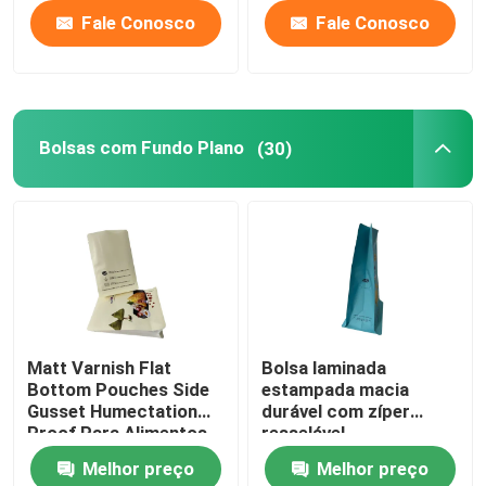
Fale Conosco
Fale Conosco
Bolsas com Fundo Plano
(30)
Matt Varnish Flat
Bolsa laminada
Bottom Pouches Side
estampada macia
Gusset Humectation
durável com zíper
Proof Para Alimentos
resselável
de Arroz
Melhor preço
Melhor preço