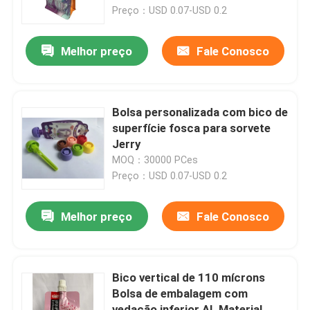
Preço：USD 0.07-USD 0.2
Excursão da fábrica
Melhor preço
Fale Conosco
Controle da qualidade
Bolsa personalizada com bico de
Contacte-nos
superfície fosca para sorvete
Jerry
MOQ：30000 PCes
Notícia
Preço：USD 0.07-USD 0.2
Casos
Melhor preço
Fale Conosco
Malotes do empacotamento de alimento
Bico vertical de 110 mícrons
Bolsa de embalagem com
Bolsa de embalagem de bico
vedação inferior AL Material