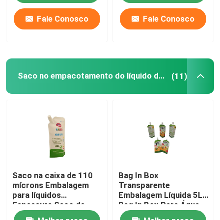
Fale Conosco
Fale Conosco
Saco no empacotamento do líquido da caixa
(11)
Saco na caixa de 110
Bag In Box
mícrons Embalagem
Transparente
para líquidos
Embalagem Líquida 5L
Espessura Saco de
Bag In Box Para Água
plástico personalizável
Óleo