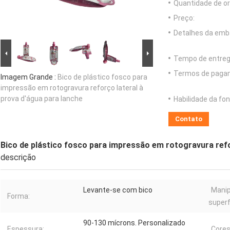
Quantidade de o
Preço:
Detalhes da emb
Tempo de entreg
Termos de paga
Imagem Grande :
Bico de plástico fosco para
impressão em rotogravura reforço lateral à
prova d'água para lanche
Habilidade da fon
Contato
Bico de plástico fosco para impressão em rotogravura refo
descrição
Levante-se com bico
Manip
Forma:
superf
90-130 mícrons. Personalizado
Espessura:
Cores