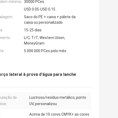
rdem mínima:
30000 PCes
USD 0.05-USD 0.15
alagem:
Saco do PE + caixa + pálete da
caixa ou personalizado
a:
15-25 dias
mento:
L/C, T/T, Western Union,
MoneyGram
te:
5.000.000 PCes pelo mês
rço lateral à prova d'água para lanche
ulação de
Lustroso/resíduo metálico, ponto
ície:
UV, personalizou
Acima de 10 cores CMYK+ as cores
: