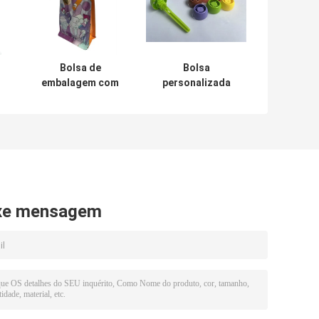
Bolsa de
Bolsa
embalagem com
personalizada
bico RCPP
com bico de
impressa com
superfície fosca
id
superfície
para sorvete
h
personalizada
Jerry
130 mícrons
xe mensagem