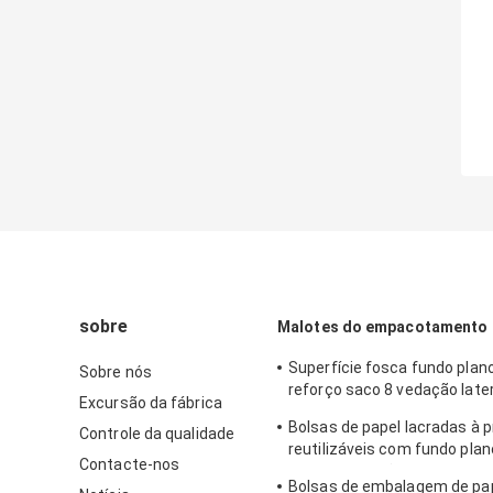
sobre
Malotes do empacotamento 
Superfície fosca fundo plano
Sobre nós
reforço saco 8 vedação later
Excursão da fábrica
porcas
Bolsas de papel lacradas à p
Controle da qualidade
reutilizáveis ​​com fundo pla
Contacte-nos
torradas de pão
Bolsas de embalagem de pap