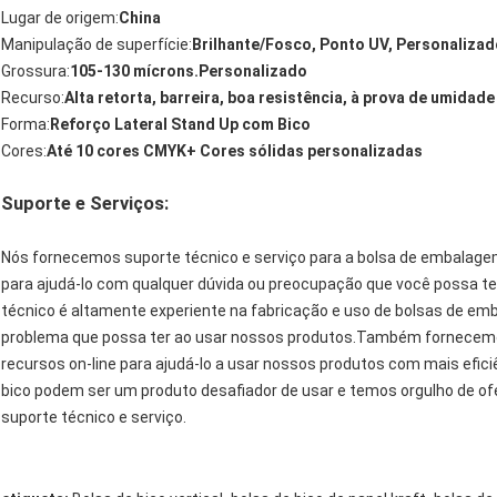
Lugar de origem:
China
Manipulação de superfície:
Brilhante/Fosco, Ponto UV, Personalizad
Grossura:
105-130 mícrons.Personalizado
Recurso:
Alta retorta, barreira, boa resistência, à prova de umidade 
Forma:
Reforço Lateral Stand Up com Bico
Cores:
Até 10 cores CMYK+ Cores sólidas personalizadas
Suporte e Serviços:
Nós fornecemos suporte técnico e serviço para a bolsa de embalage
para ajudá-lo com qualquer dúvida ou preocupação que você possa t
técnico é altamente experiente na fabricação e uso de bolsas de em
problema que possa ter ao usar nossos produtos.Também fornecemo
recursos on-line para ajudá-lo a usar nossos produtos com mais ef
bico podem ser um produto desafiador de usar e temos orgulho de ofe
suporte técnico e serviço.