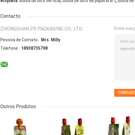
,
,
etiqueta:
Bolsa de bico vertical
bolsa de bico de papel kraft
bolsa de 
Contacto
ZHONGSHAN ZR PACKAGING CO., LTD.
Envie sua 
Pessoa de Contato:
Mrs. Milly
Telefone:
18938735798
Outros Produtos