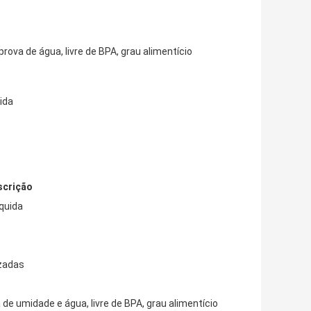
prova de água, livre de BPA, grau alimentício
ida
scrição
íquida
izadas
va de umidade e água, livre de BPA, grau alimentício