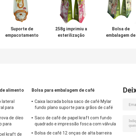
Suporte de
258g imprimiu a
Bolsa de
empacotamento
esterilização
embalagem de
personalizado do
inferior lisa Juice
bico
material do
Packaging Pouch
personalizada
ANIMAL DE
do malote do bico
Retortable Liqu
ESTIMAÇÃO do
da retorta
Stand Up Pouc
malote do bico
acima do saco do
bico
Dei
de alimento
Bolsa para embalagem de café
 lateral
Caixa lacrada bolsa saco de café Mylar
al para
fundo plano suporte para grãos de café
torrado
rova de óleo
Saco de café de papel kraft com fundo
no para
quadrado e impressão fosca com válvula
Bolsa de café 12 onças de alta barreira
el kraft de