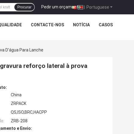
Pedir um orçamento
|
Portuguese
Procurar
QUALIDADE
CONTACTE-NOS
NOTÍCIA
CASOS
ova D'água Para Lanche
gravura reforço lateral à prova
uto:
China
ZRPACK
QS,ISO,BRC,HACPP
o:
ZRB-208
amento e Envio: