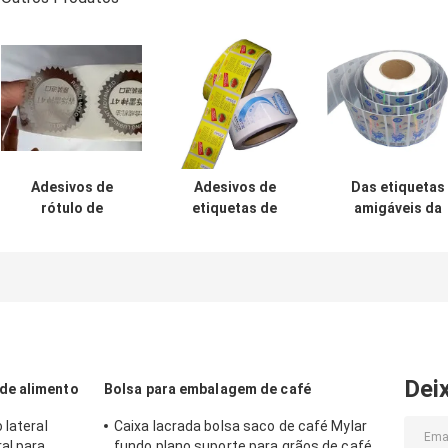
Adesivos de
Adesivos de
Das etiquetas
rótulo de
etiquetas de
amigáveis da
embalagem de
embalagens
etiqueta do Co
material PET
duráveis ​​
etiquetas feita
Adesivo de
impressão offset
sob encomend
embalagem de
para etiquetas de
terminadas UV 
alimentos à prova
produtos
pacote do lase
de óleo
Dei
de alimento
Bolsa para embalagem de café
 lateral
Caixa lacrada bolsa saco de café Mylar
al para
fundo plano suporte para grãos de café