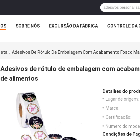
TOS
SOBRE NÓS
EXCURSÃO DA FÁBRICA
CONTROLE DA 
ueta
Adesivos De Rótulo De Embalagem Com Acabamento Fosco Mat
Adesivos de rótulo de embalagem com acabam
de alimentos
Detalhes do prod
Lugar de origem:
Marca:
Certificação:
Número do model
Condições de Pag