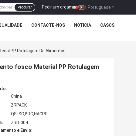
Pedir um orçamento
|
Portuguese
Procurar
QUALIDADE
CONTACTE-NOS
NOTÍCIA
CASOS
erial PP Rotulagem De Alimentos
ento fosco Material PP Rotulagem
uto:
China
ZRPACK
QS,ISO,BRC,HACPP
o:
ZRD-004
amento e Envio: