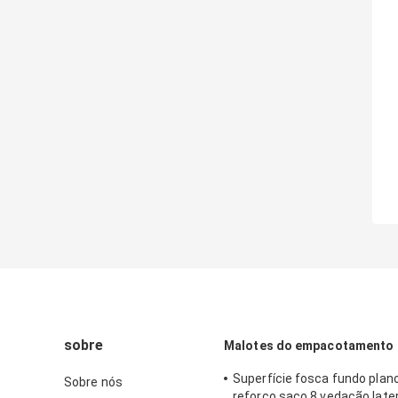
sobre
Malotes do empacotamento 
Superfície fosca fundo plano
Sobre nós
reforço saco 8 vedação later