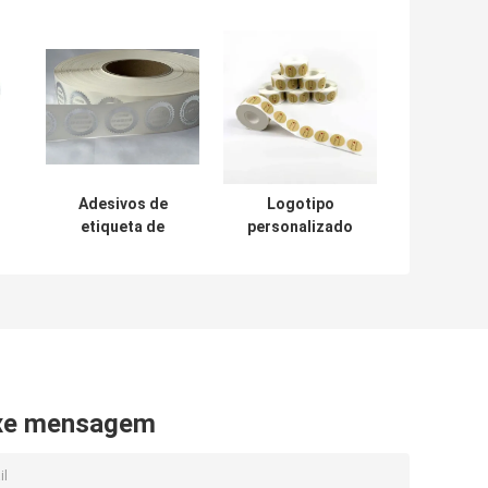
Adesivos de
Logotipo
etiqueta de
personalizado
embalagem Hot
Embalagem
s
Stamp Rolo
Etiquetas
a
adesivo Etiqueta
Autocolantes
do
personalizada
Superfície fosca
r
Adesivos à prova
Finalizada
d'água
xe mensagem