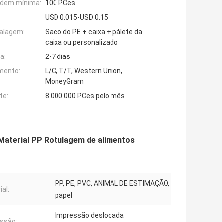
rdem mínima:
100 PCes
USD 0.015-USD 0.15
alagem:
Saco do PE + caixa + pálete da
caixa ou personalizado
a:
2-7 dias
mento:
L/C, T/T, Western Union,
MoneyGram
te:
8.000.000 PCes pelo mês
aterial PP Rotulagem de alimentos
PP, PE, PVC, ANIMAL DE ESTIMAÇÃO,
ial:
papel
Impressão deslocada
ssão: