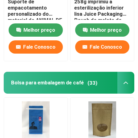
Suporte de
258g imprimiu a
empacotamento
esterilização inferior
personalizado do
lisa Juice Packaging
material do ANIMAL DE
Pouch do malote do
ESTIMAÇÃO do malote
bico da retorta
Melhor preço
Melhor preço
do bico acima do saco
do bico
Fale Conosco
Fale Conosco
Bolsa para embalagem de café
(33)