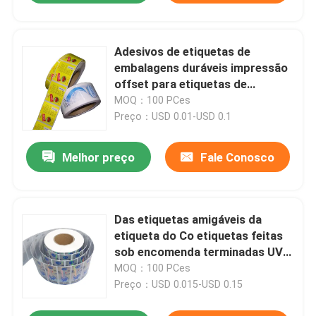
Adesivos de etiquetas de
embalagens duráveis ​​impressão
offset para etiquetas de
produtos
MOQ：100 PCes
Preço：USD 0.01-USD 0.1
Melhor preço
Fale Conosco
Das etiquetas amigáveis da
etiqueta do Co etiquetas feitas
sob encomenda terminadas UV
do pacote do laser
MOQ：100 PCes
Preço：USD 0.015-USD 0.15