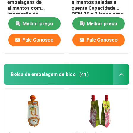
embalagens de
alimentos seladas a
alimentos com
quente Capacidade
impressão de
OEM 25 g 3 lados para
Malote detergente líquido
rotogravura de fundo
cima
Melhor preço
Melhor preço
plano Bolsa para
embalagem de
saco de empacotamento de mylar
castanha de caju
Fale Conosco
Fale Conosco
Malote dado forma
Rice Packaging Bag
Bolsa de embalagem de bico
(41)
Etiquetas de empacotamento da etiqueta