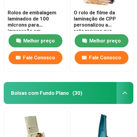
Rolos de embalagem
O rolo de filme da
laminados de 100
laminação de CPP
mícrons para
personalizou a
impressão em
rotogravura que
rotogravura Rolo de
imprime o rolo de
Melhor preço
Melhor preço
filme laminado
estratificação da folha
Fale Conosco
Fale Conosco
Bolsas com Fundo Plano
(30)