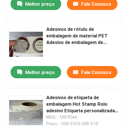
Melhor preço
Fale Conosco
Adesivos de rótulo de
embalagem de material PET
Adesivo de embalagem de
alimentos à prova de óleo
Melhor preço
Fale Conosco
Adesivos de etiqueta de
embalagem Hot Stamp Rolo
adesivo Etiqueta personalizada
Adesivos à prova d'água
MOQ：100 PCes
Preço：USD 0.015-USD 0.15