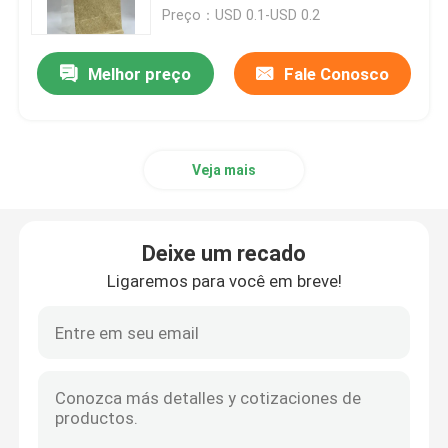
Preço：USD 0.1-USD 0.2
Excursão da fábrica
Melhor preço
Fale Conosco
Controle da qualidade
Veja mais
Contacte-nos
Notícia
Deixe um recado
Ligaremos para você em breve!
Casos
Malotes do empacotamento de alimento
Bolsa de embalagem de bico