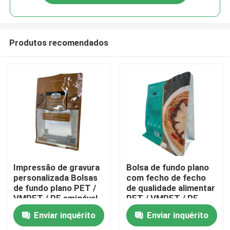
Produtos recomendados
Casa
Impressão de gravura
Bolsa de fundo plano
personalizada Bolsas
com fecho de fecho
de fundo plano PET /
de qualidade alimentar
Produtos
VMPET / PE amigável
PET / VMPET / PE
impresso sob medida
Enviar inquérito
Enviar inquérito
Sobre nós