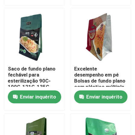
Excursão da fábrica
Controle da qualidade
Contacte-nos
Saco de fundo plano
Excelente
Notícia
fechável para
desempenho em pé
esterilização 90C-
Bolsas de fundo plano
100C-121C-135C
com plástico múltipla
Casos
Enviar inquérito
Enviar inquérito
Malotes do empacotamento de alimento
Bolsa de embalagem de bico