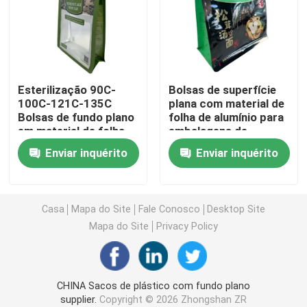
Bolsa para embalagem de café
Rolls de empacotamento laminado
Esterilização 90C-
Bolsas de superfície
100C-121C-135C
plana com material de
Bolsas de fundo plano
folha de alumínio para
Bolsas com Fundo Plano
em material de folha
embalagens de
alimentos secos
Enviar inquérito
Enviar inquérito
Saco no empacotamento do líquido da caixa
Bolsas para Embalagens Stand Up
Casa
Mapa do Site
Fale Conosco
Desktop Site
Mapa do Site
Privacy Policy
Malotes do empacotamento de alimentos para animai
CHINA Sacos de plástico com fundo plano
Bolsas de embalagem de papel
supplier.
Copyright © 2026 Zhongshan ZR