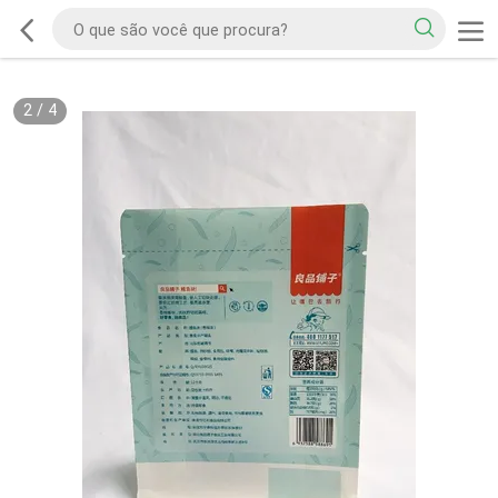
2
/
4