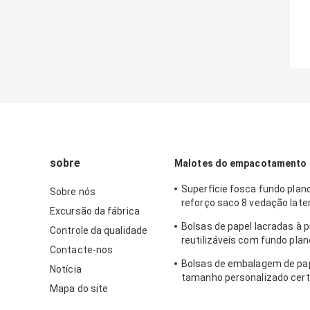
sobre
Malotes do empacotamento 
Superfície fosca fundo plano
Sobre nós
reforço saco 8 vedação later
Excursão da fábrica
porcas
Bolsas de papel lacradas à p
Controle da qualidade
reutilizáveis ​​com fundo pla
Contacte-nos
torradas de pão
Bolsas de embalagem de pap
Notícia
tamanho personalizado cert
Mapa do site
para panificação