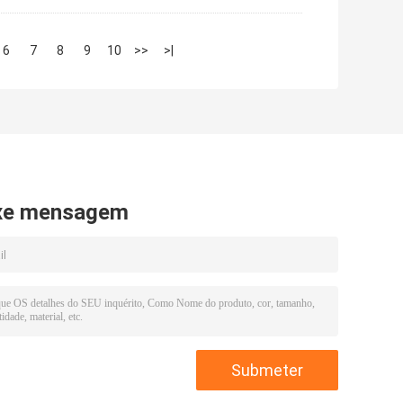
6
7
8
9
10
>>
>|
xe mensagem