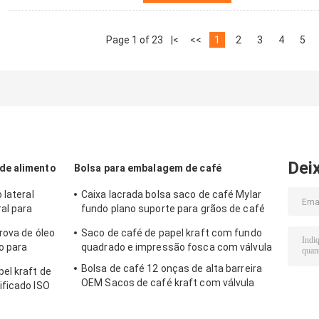
Page 1 of 23
|<
<<
1
2
3
4
5
Dei
de alimento
Bolsa para embalagem de café
 lateral
Caixa lacrada bolsa saco de café Mylar
al para
fundo plano suporte para grãos de café
torrado
rova de óleo
Saco de café de papel kraft com fundo
no para
quadrado e impressão fosca com válvula
Bolsa de café 12 onças de alta barreira
el kraft de
OEM Sacos de café kraft com válvula
ificado ISO