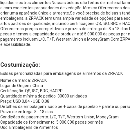
líquidos e outros alimentos.Nossas bolsas são feitas de material lami
e com excelentes propriedades de vedação térmica.Oferecemos desi
criar uma aparência única e atraente.Se você precisa de bolsas stand-
embalagens, a ZRPACK tem uma ampla variedade de opções para esc
altos padrões de qualidade, incluindo certificações QS, ISO, BRC e HA
Oferecemos preços competitivos e prazos de entrega de 8 a 18 dias
peças e temos a capacidade de produzir até 5.000.000 de peças por
pagamento incluem L/C, T/T, Western Union e MoneyGram.Com ZRPACK
e acessibilidade.
Costumização:
Bolsas personalizadas para embalagens de alimentos da ZRPACK
Nome da marca: ZRPACK
Lugar de Origem: China
Certificação: QS, ISO, BRC, HACPP
Quantidade mínima de pedido: 30000 unidades
Preço: USD 0,04 - USD 0,08
Detalhes da embalagem: saco pe + caixa de papelão + pálete ou pers
Prazo de entrega: 8 - 18 dias
Condições de pagamento: L/C, T/T, Western Union, MoneyGram
Capacidade de fornecimento: 5.000.000 peças por mês
Uso: Embalagens de Alimentos