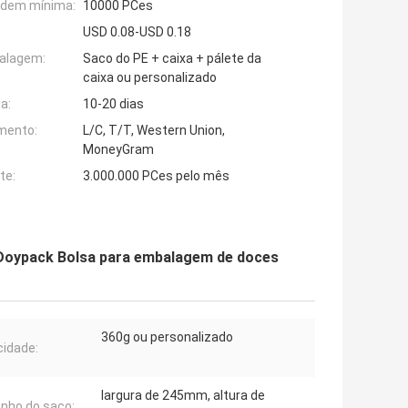
rdem mínima:
10000 PCes
USD 0.08-USD 0.18
alagem:
Saco do PE + caixa + pálete da
caixa ou personalizado
a:
10-20 dias
mento:
L/C, T/T, Western Union,
MoneyGram
te:
3.000.000 PCes pelo mês
 Doypack Bolsa para embalagem de doces
360g ou personalizado
idade:
largura de 245mm, altura de
nho do saco: