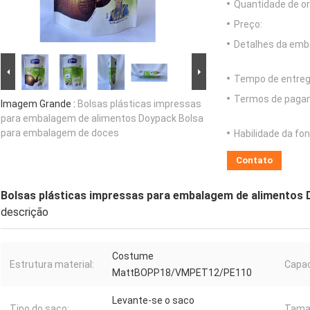
Quantidade de o
Preço:
Detalhes da emb
Tempo de entreg
Termos de paga
Imagem Grande :
Bolsas plásticas impressas
para embalagem de alimentos Doypack Bolsa
para embalagem de doces
Habilidade da fon
Contato
Bolsas plásticas impressas para embalagem de alimentos
descrição
Costume
Estrutura material:
Capac
MattBOPP18/VMPET12/PE110
Levante-se o saco
Tipo do saco:
Tama