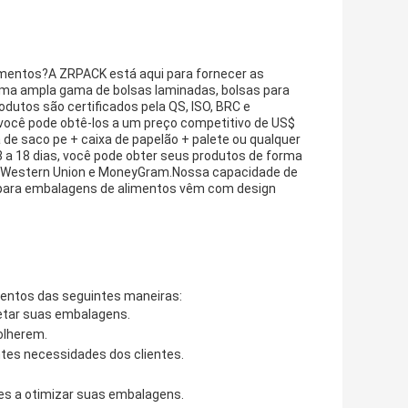
imentos?A ZRPACK está aqui para fornecer as
a ampla gama de bolsas laminadas, bolsas para
odutos são certificados pela QS, ISO, BRC e
você pode obtê-los a um preço competitivo de US$
 saco pe + caixa de papelão + palete ou qualquer
 a 18 dias, você pode obter seus produtos de forma
, Western Union e MoneyGram.Nossa capacidade de
 para embalagens de alimentos vêm com design
mentos das seguintes maneiras:
ojetar suas embalagens.
olherem.
ntes necessidades dos clientes.
tes a otimizar suas embalagens.