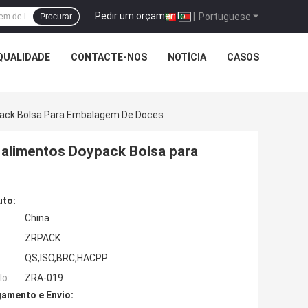
Pedir um orçamento
|
Portuguese
Procurar
QUALIDADE
CONTACTE-NOS
NOTÍCIA
CASOS
pack Bolsa Para Embalagem De Doces
 alimentos Doypack Bolsa para
uto:
China
ZRPACK
QS,ISO,BRC,HACPP
o:
ZRA-019
amento e Envio: