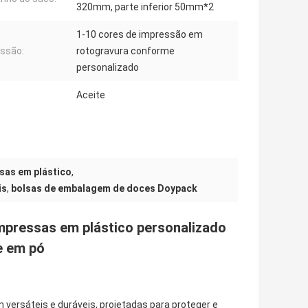
320mm, parte inferior 50mm*2
1-10 cores de impressão em
ssão:
rotogravura conforme
personalizado
Aceite
sas em plástico
,
is
,
bolsas de embalagem de doces Doypack
pressas em plástico personalizado
te em pó
ersáteis e duráveis, projetadas para proteger e