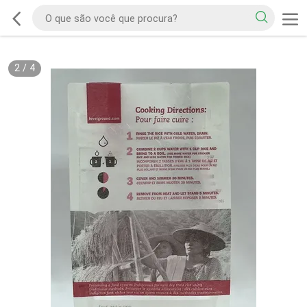
2
/
4