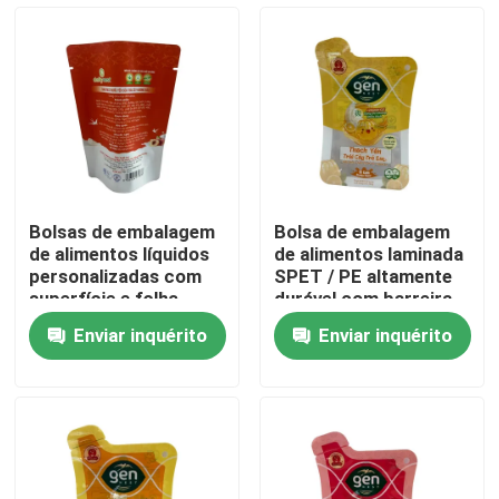
Excursão da fábrica
Controle da qualidade
Contacte-nos
Bolsas de embalagem
Bolsa de embalagem
de alimentos líquidos
de alimentos laminada
Notícia
personalizadas com
SPET / PE altamente
superfície e folha
durável com barreira
Enviar inquérito
Enviar inquérito
Casos
Malotes do empacotamento de alimento
Bolsa de embalagem de bico