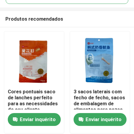
Produtos recomendados
Cores pontuais saco
3 sacos laterais com
Casa
de lanches perfeito
fecho de fecho, sacos
para as necessidades
de embalagem de
do seu cliente
alimentos para nozes
Produtos
e esterilização
Enviar inquérito
Enviar inquérito
personalizada na
indústria
Sobre nós