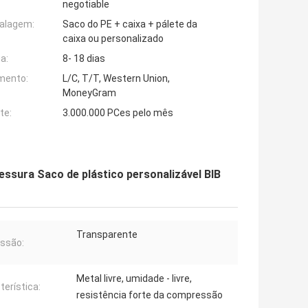
negotiable
alagem:
Saco do PE + caixa + pálete da
caixa ou personalizado
a:
8- 18 dias
mento:
L/C, T/T, Western Union,
MoneyGram
te:
3.000.000 PCes pelo mês
ssura Saco de plástico personalizável BIB
Transparente
ssão:
Metal livre, umidade - livre,
terística:
resistência forte da compressão