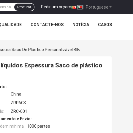
Pedir um orçamento
|
Portuguese
Procurar
QUALIDADE
CONTACTE-NOS
NOTÍCIA
CASOS
sura Saco De Plástico Personalizável BIB
líquidos Espessura Saco de plástico
uto:
China
ZRPACK
o:
ZRC-001
amento e Envio:
rdem mínima:
1000 partes