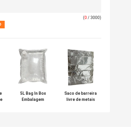
(
0
/ 3000)
e
5L Bag In Box
Saco de barreira
de
Embalagem
livre de metais
o
Líquida Tamanho
personalizado em
a
Personalizado
sacos de
 o
Vazio Para
embalagem
Embalagem de
líquida de caixa
Óleo