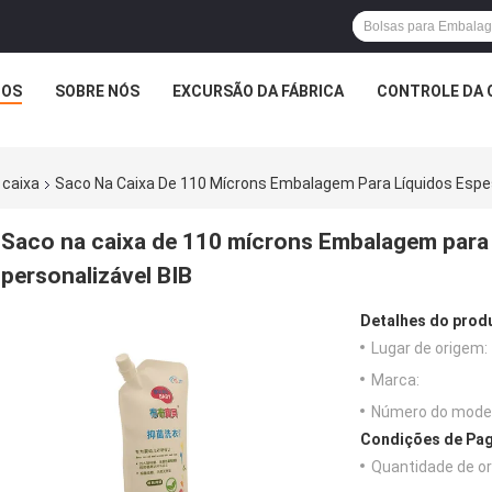
TOS
SOBRE NÓS
EXCURSÃO DA FÁBRICA
CONTROLE DA 
 caixa
Saco Na Caixa De 110 Mícrons Embalagem Para Líquidos Espes
Saco na caixa de 110 mícrons Embalagem para 
personalizável BIB
Detalhes do prod
Lugar de origem:
Marca:
Número do model
Condições de Pag
Quantidade de o