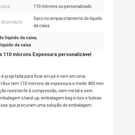
sura:
110 mícrons ou personalizado
Saco no empacotamento do líquido
do produto:
da caixa
 líquido da caixa
,
íquido da caixa
s 110 mícrons Espessura personalizável
e é projetada para ficar em pé e vem em uma
In Box tem 110 mícrons de espessura e mede 400 mm
rução resistente à compressão, sem metal e sem
 embalagem stand-up, embalagem bag in box e bolsas
resas que procuram uma solução de embalagem