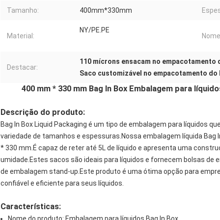
Tamanho:
400mm*330mm
Espes
NY/PE.PE
Material:
Nome 
110 mícrons ensacam no empacotamento do
Destacar:
Saco customizável no empacotamento do l
400 mm * 330 mm Bag In Box Embalagem para líquido
Descrição do produto:
Bag In Box Liquid Packaging é um tipo de embalagem para líquidos qu
variedade de tamanhos e espessuras.Nossa embalagem líquida Bag 
* 330 mm.É capaz de reter até 5L de líquido e apresenta uma const
umidade.Estes sacos são ideais para líquidos e fornecem bolsas de
de embalagem stand-up.Este produto é uma ótima opção para emp
confiável e eficiente para seus líquidos.
Características:
Nome do produto: Embalagem para líquidos Bag In Box