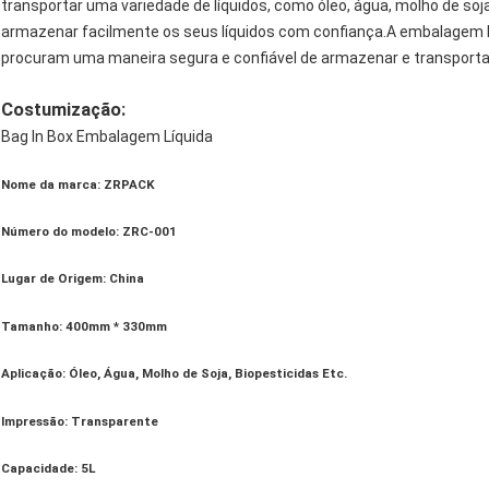
transportar uma variedade de líquidos, como óleo, água, molho de so
armazenar facilmente os seus líquidos com confiança.A embalagem b
procuram uma maneira segura e confiável de armazenar e transportar
Costumização:
Bag In Box Embalagem Líquida
Nome da marca: ZRPACK
Número do modelo: ZRC-001
Lugar de Origem: China
Tamanho: 400mm * 330mm
Aplicação: Óleo, Água, Molho de Soja, Biopesticidas Etc.
Impressão: Transparente
Capacidade: 5L