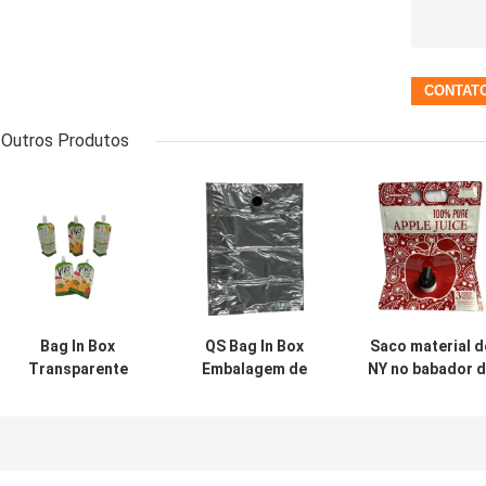
Outros Produtos
Bag In Box
QS Bag In Box
Saco material d
Transparente
Embalagem de
NY no babador 
Embalagem
Líquido Sem
empacotament
Líquida 5L Bag In
Umidade Bolsas
líquido da caix
Box Para Água
de Embalagem de
com o bico para
Óleo
Alu
suco de maçã