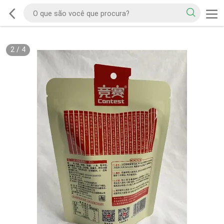
2
/
4