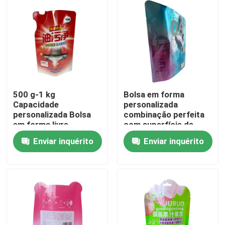
Excursão da fábrica
Controle da qualidade
Contacte-nos
500 g-1 kg
Bolsa em forma
Capacidade
personalizada
personalizada Bolsa
combinação perfeita
Notícia
em forma livre
com superfície de
brilhante para
carimbo quente
Enviar inquérito
Enviar inquérito
embalagens flexíveis
Casos
Malotes do empacotamento de alimento
Bolsa de embalagem de bico