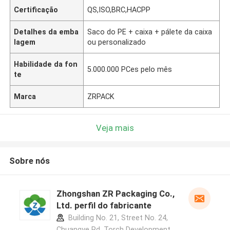
Certificação
QS,ISO,BRC,HACPP
Detalhes da emba
Saco do PE + caixa + pálete da caixa
lagem
ou personalizado
Habilidade da fon
5.000.000 PCes pelo mês
te
Marca
ZRPACK
Veja mais
Sobre nós
Zhongshan ZR Packaging Co.,
Ltd. perfil do fabricante
Building No. 21, Street No. 24,
Chuangye Rd, Torch Development