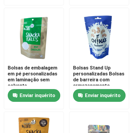
Excursão da fábrica
Controle da qualidade
Contacte-nos
Bolsas de embalagem
Bolsas Stand Up
Notícia
em pé personalizadas
personalizadas Bolsas
em laminação sem
de barreira com
solvente
armazenamento
conveniente
Casos
Enviar inquérito
Enviar inquérito
Malotes do empacotamento de alimento
Bolsa de embalagem de bico