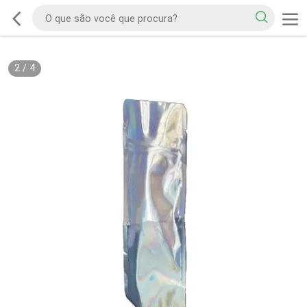
2
/
4