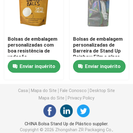
Bolsa para embalagem de café
Rolls de empacotamento laminado
Bolsas de embalagem
Bolsas de embalagem
personalizadas com
personalizadas de
boa resistência de
Barreira de Stand Up
Bolsas com Fundo Plano
vedação
Rainbow Film e zíper
Enviar inquérito
Enviar inquérito
Saco no empacotamento do líquido da caixa
Bolsas para Embalagens Stand Up
Casa
Mapa do Site
Fale Conosco
Desktop Site
Mapa do Site
Privacy Policy
Malotes do empacotamento de alimentos para animai
CHINA Bolsa Stand Up de Plástico supplier.
Bolsas de embalagem de papel
Copyright © 2026 Zhongshan ZR Packaging Co.,