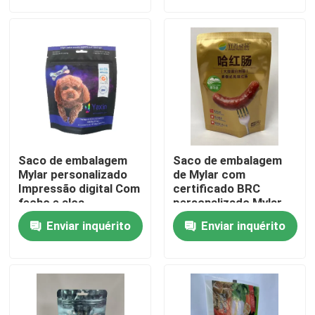
Excursão da fábrica
Controle da qualidade
Contacte-nos
Saco de embalagem
Saco de embalagem
Notícia
Mylar personalizado
de Mylar com
Impressão digital Com
certificado BRC
fecho e alça
personalizado Mylar
Stand Up Pouch
Casos
Enviar inquérito
Enviar inquérito
Malotes do empacotamento de alimento
Bolsa de embalagem de bico