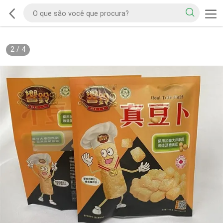
2
/
4