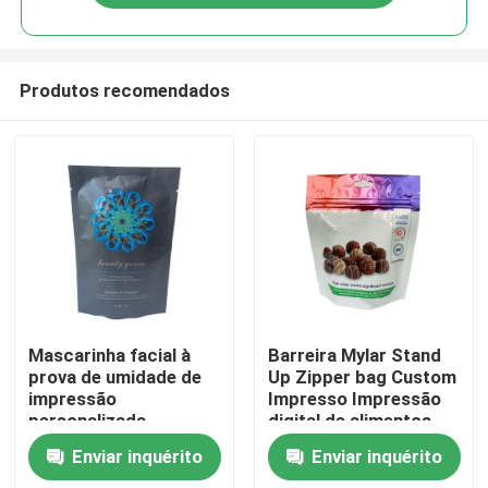
Produtos recomendados
Casa
Mascarinha facial à
Barreira Mylar Stand
prova de umidade de
Up Zipper bag Custom
impressão
Impresso Impressão
Produtos
personalizada
digital de alimentos
Enviar inquérito
Enviar inquérito
Sobre nós