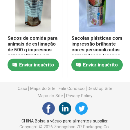
Bolsa para embalagem de café
Rolls de empacotamento laminado
Sacos de comida para
Sacolas plásticas com
animais de estimação
impressão brilhante
de 500 g impressos
cores personalizadas
Bolsas com Fundo Plano
personalizados em
com vedação traseira
Mylar
Enviar inquérito
Enviar inquérito
Saco no empacotamento do líquido da caixa
Bolsas para Embalagens Stand Up
Casa
Mapa do Site
Fale Conosco
Desktop Site
Mapa do Site
Privacy Policy
Malotes do empacotamento de alimentos para animai
CHINA Bolsa a vácuo para alimentos supplier.
Bolsas de embalagem de papel
Copyright © 2026 Zhongshan ZR Packaging Co.,