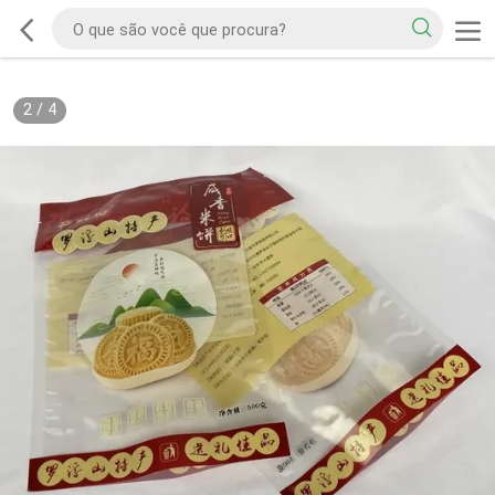
2
/
4