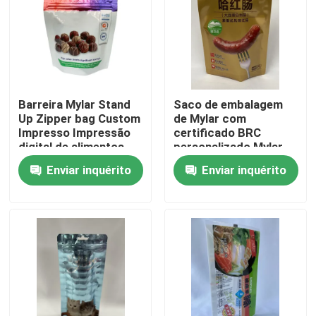
Excursão da fábrica
Controle da qualidade
Barreira Mylar Stand
Saco de embalagem
Up Zipper bag Custom
de Mylar com
Contacte-nos
Impresso Impressão
certificado BRC
digital de alimentos
personalizado Mylar
Stand Up Pouch
Enviar inquérito
Enviar inquérito
Notícia
Casos
Malotes do empacotamento de alimento
Bolsa de embalagem de bico