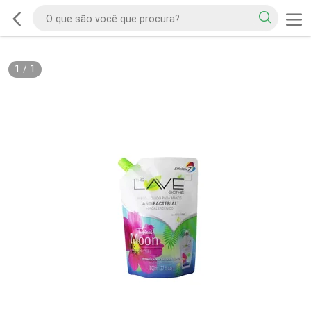
1
/
1