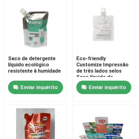
Excursão da fábrica
Controle da qualidade
Contacte-nos
Saco de detergente
Eco-friendly
líquido ecológico
Customize Impressão
resistente à humidade
de três lados selos
Notícia
Saco líquido de
detergente
Enviar inquérito
Enviar inquérito
Casos
Malotes do empacotamento de alimento
Bolsa de embalagem de bico