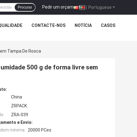
Pedir um orçamento
|
Portuguese
Procurar
QUALIDADE
CONTACTE-NOS
NOTÍCIA
CASOS
e Sem Tampa De Rosca
 umidade 500 g de forma livre sem
uto:
China
ZRPACK
o:
ZRA-039
amento e Envio:
rdem mínima:
20000 PCes