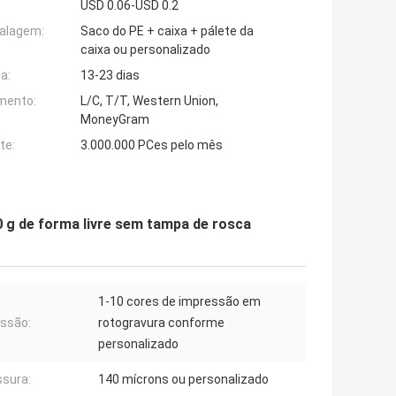
USD 0.06-USD 0.2
alagem:
Saco do PE + caixa + pálete da
caixa ou personalizado
a:
13-23 dias
mento:
L/C, T/T, Western Union,
MoneyGram
te:
3.000.000 PCes pelo mês
0 g de forma livre sem tampa de rosca
1-10 cores de impressão em
ssão:
rotogravura conforme
personalizado
sura:
140 mícrons ou personalizado