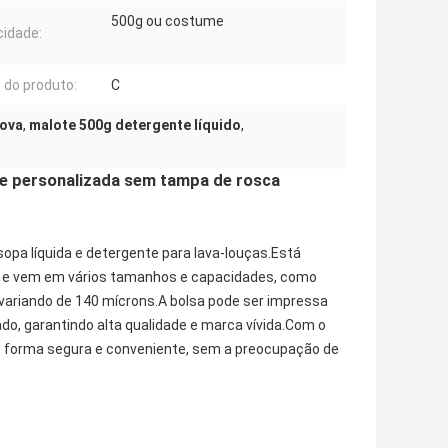
500g ou costume
idade:
do produto:
C
rova
,
malote 500g detergente líquido
,
vre personalizada sem tampa de rosca
opa líquida e detergente para lava-louças.Está
ca e vem em vários tamanhos e capacidades, como
 variando de 140 mícrons.A bolsa pode ser impressa
o, garantindo alta qualidade e marca vívida.Com o
de forma segura e conveniente, sem a preocupação de