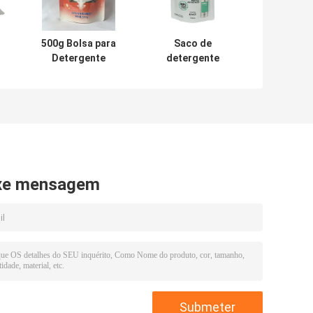
500g Bolsa para
Saco de
Detergente
detergente
Líquido Forma
líquido ecológico
s
Livre Bolsa para
resistente à
Cuidados
humidade
Pessoais
xe mensagem