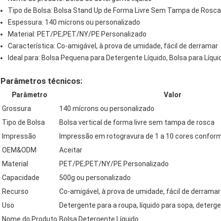
Tipo de Bolsa: Bolsa Stand Up de Forma Livre Sem Tampa de Rosca
Espessura: 140 mícrons ou personalizado
Material: PET/PE;PET/NY/PE Personalizado
Característica: Co-amigável, à prova de umidade, fácil de derramar
Ideal para: Bolsa Pequena para Detergente Líquido, Bolsa para Líqu
Parâmetros técnicos:
Parâmetro
Valor
Grossura
140 mícrons ou personalizado
Tipo de Bolsa
Bolsa vertical de forma livre sem tampa de rosca
Impressão
Impressão em rotogravura de 1 a 10 cores confor
OEM&ODM
Aceitar
Material
PET/PE;PET/NY/PE Personalizado
Capacidade
500g ou personalizado
Recurso
Co-amigável, à prova de umidade, fácil de derramar
Uso
Detergente para a roupa, líquido para sopa, deterg
Nome do Produto
Bolsa Detergente Líquido