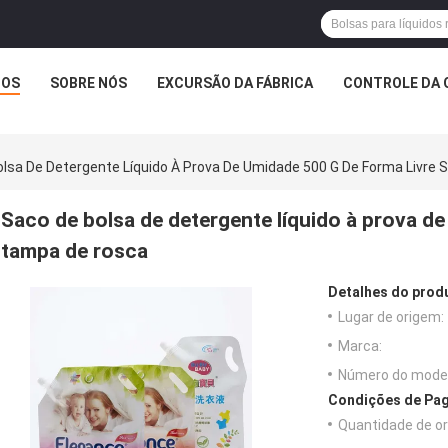
TOS
SOBRE NÓS
EXCURSÃO DA FÁBRICA
CONTROLE DA 
olsa De Detergente Líquido À Prova De Umidade 500 G De Forma Livr
Saco de bolsa de detergente líquido à prova de
tampa de rosca
Detalhes do prod
Lugar de origem:
Marca:
Número do model
Condições de Pag
Quantidade de o