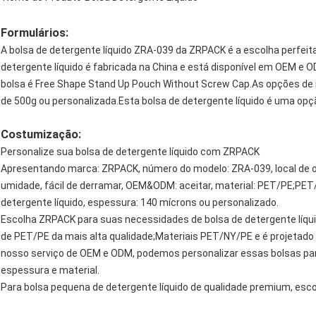
Formulários:
A bolsa de detergente líquido ZRA-039 da ZRPACK é a escolha perfeita 
detergente líquido é fabricada na China e está disponível em OEM e
bolsa é Free Shape Stand Up Pouch Without Screw Cap.As opções de
de 500g ou personalizada.Esta bolsa de detergente líquido é uma opçã
Costumização:
Personalize sua bolsa de detergente líquido com ZRPACK
Apresentando marca: ZRPACK, número do modelo: ZRA-039, local de or
umidade, fácil de derramar, OEM&ODM: aceitar, material: PET/PE;PET
detergente líquido, espessura: 140 mícrons ou personalizado.
Escolha ZRPACK para suas necessidades de bolsa de detergente líqui
de PET/PE da mais alta qualidade;Materiais PET/NY/PE e é projetado 
nosso serviço de OEM e ODM, podemos personalizar essas bolsas par
espessura e material.
Para bolsa pequena de detergente líquido de qualidade premium, esc