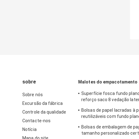
sobre
Malotes do empacotamento 
Superfície fosca fundo plano
Sobre nós
reforço saco 8 vedação later
Excursão da fábrica
porcas
Bolsas de papel lacradas à p
Controle da qualidade
reutilizáveis ​​com fundo pla
Contacte-nos
torradas de pão
Bolsas de embalagem de pap
Notícia
tamanho personalizado cert
Mapa do site