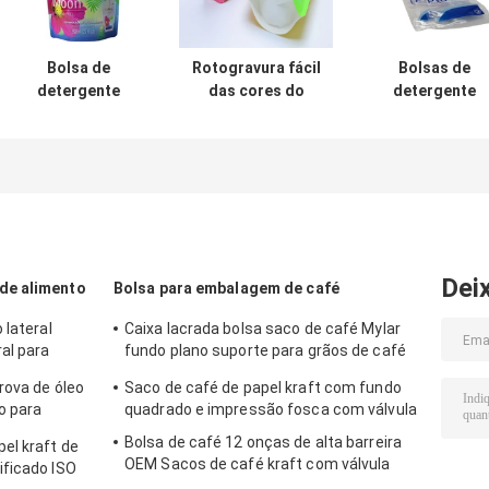
Bolsa de
Rotogravura fácil
Bolsas de
detergente
das cores do
detergente
líquido OEM 140
malote 1-10 do
líquido
mícrons PET PE
detergente de
personalizada
espessura
líquido da
recicláveis ​​e
personalizada
lavagem que
fáceis de
para lavagem
imprime como
despejar para
personalizado
sabão em pó
Dei
de alimento
Bolsa para embalagem de café
 lateral
Caixa lacrada bolsa saco de café Mylar
al para
fundo plano suporte para grãos de café
torrado
rova de óleo
Saco de café de papel kraft com fundo
no para
quadrado e impressão fosca com válvula
Bolsa de café 12 onças de alta barreira
el kraft de
OEM Sacos de café kraft com válvula
ificado ISO