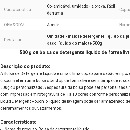
Co-amigável, umidade - a prova, fácil
Característica:
Capac
derrama
OEM&ODM:
Aceite
Nome 
Umidade - malote detergente líquido da p
Destacar:
saco líquido do malote 500g
500 g ou bolsa de detergente líquido de forma li
Descrição do produto:
A Bolsa de Detergente Líquido é uma ótima opção para sabão em pó, s
disponível em uma bolsa stand up de forma livre sem tampa de ros
500g ou personalizado.A espessura da bolsa pode ser personalizada,
com impressão em rotogravura de 1 a 10 cores conforme personalizad
Liquid Detergent Pouch, o líquido de lavagem pode ser armazenado 
derramamentos ou vazamentos.
Características:
Nome do produto: Bolsa de detergente líquido