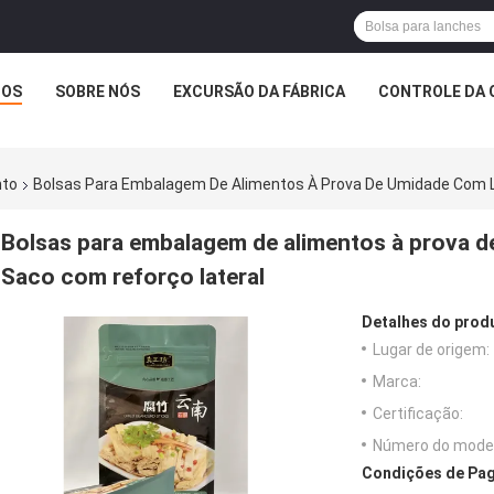
TOS
SOBRE NÓS
EXCURSÃO DA FÁBRICA
CONTROLE DA 
nto
Bolsas Para Embalagem De Alimentos À Prova De Umidade Com L
Bolsas para embalagem de alimentos à prova d
Saco com reforço lateral
Detalhes do prod
Lugar de origem:
Marca:
Certificação:
Número do model
Condições de Pag