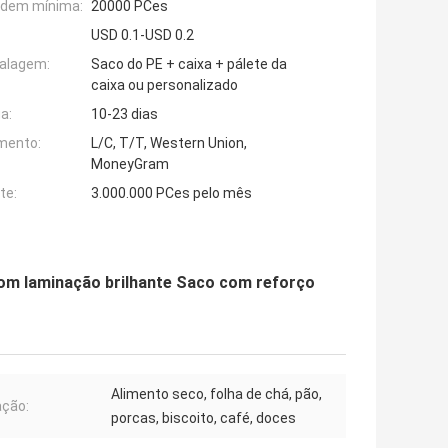
rdem mínima:
20000 PCes
USD 0.1-USD 0.2
alagem:
Saco do PE + caixa + pálete da
caixa ou personalizado
a:
10-23 dias
mento:
L/C, T/T, Western Union,
MoneyGram
te:
3.000.000 PCes pelo mês
om laminação brilhante Saco com reforço
Alimento seco, folha de chá, pão,
ação:
porcas, biscoito, café, doces