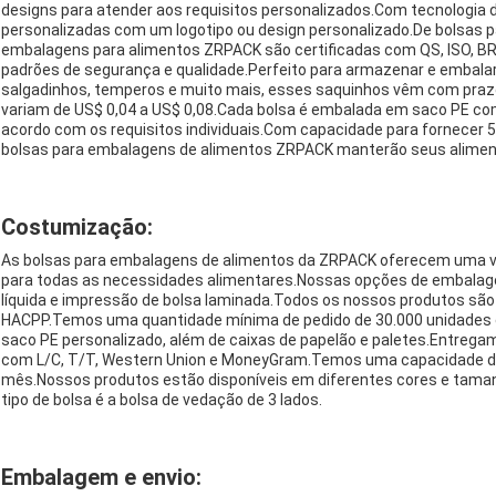
designs para atender aos requisitos personalizados.Com tecnologia
personalizadas com um logotipo ou design personalizado.De bolsas par
embalagens para alimentos ZRPACK são certificadas com QS, ISO, BR
padrões de segurança e qualidade.Perfeito para armazenar e embalar
salgadinhos, temperos e muito mais, esses saquinhos vêm com prazo 
variam de US$ 0,04 a US$ 0,08.Cada bolsa é embalada em saco PE com
acordo com os requisitos individuais.Com capacidade para fornecer 
bolsas para embalagens de alimentos ZRPACK manterão seus aliment
Costumização:
As bolsas para embalagens de alimentos da ZRPACK oferecem uma v
para todas as necessidades alimentares.Nossas opções de embalage
líquida e impressão de bolsa laminada.Todos os nossos produtos são 
HACPP.Temos uma quantidade mínima de pedido de 30.000 unidades e
saco PE personalizado, além de caixas de papelão e paletes.Entrega
com L/C, T/T, Western Union e MoneyGram.Temos uma capacidade de
mês.Nossos produtos estão disponíveis em diferentes cores e tama
tipo de bolsa é a bolsa de vedação de 3 lados.
Embalagem e envio: