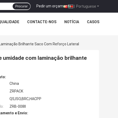
Pedir um orçamento
|
Portuguese
Procurar
QUALIDADE
CONTACTE-NOS
NOTÍCIA
CASOS
aminação Brilhante Saco Com Reforço Lateral
e umidade com laminação brilhante
uto:
China
ZRPACK
QS,ISO,BRC,HACPP
o:
ZRB-008II
amento e Envio: