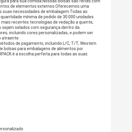
gura para sua comida.Nossas bolsas são feitas com
limentos de elementos externos.Oferecemos uma
 às suas necessidades de embalagem.Todas as
 quantidade mínima de pedido de 30.000 unidades.
 mais recentes tecnologias de vedação a quente,
os sejam selados com segurança dentro da
es, incluindo cores personalizadas, e podem ser
 atraente.
 métodos de pagamento, incluindo L/C, T/T, Western
e bolsas para embalagens de alimentos por
RPACK é a escolha perfeita para todas as suas
ersonalizado