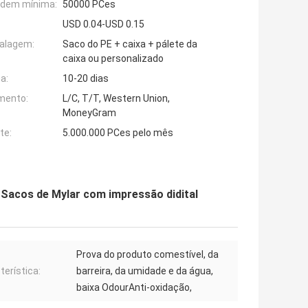
rdem mínima:
50000 PCes
USD 0.04-USD 0.15
alagem:
Saco do PE + caixa + pálete da
caixa ou personalizado
a:
10-20 dias
mento:
L/C, T/T, Western Union,
MoneyGram
te:
5.000.000 PCes pelo mês
 Sacos de Mylar com impressão didital
Prova do produto comestível, da
terística:
barreira, da umidade e da água,
baixa OdourAnti-oxidação,