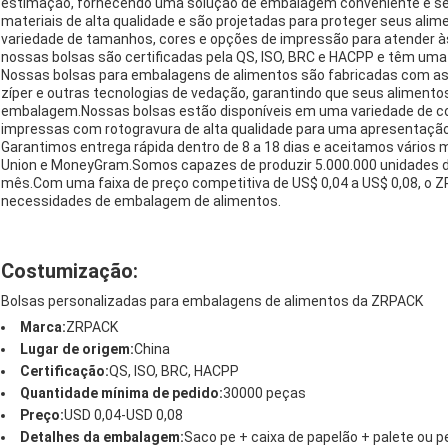
estimação, fornecendo uma solução de embalagem conveniente e se
materiais de alta qualidade e são projetadas para proteger seus a
variedade de tamanhos, cores e opções de impressão para atender
nossas bolsas são certificadas pela QS, ISO, BRC e HACPP e têm uma
Nossas bolsas para embalagens de alimentos são fabricadas com as
zíper e outras tecnologias de vedação, garantindo que seus aliment
embalagem.Nossas bolsas estão disponíveis em uma variedade de cor
impressas com rotogravura de alta qualidade para uma apresentação
Garantimos entrega rápida dentro de 8 a 18 dias e aceitamos vários
Union e MoneyGram.Somos capazes de produzir 5.000.000 unidades d
mês.Com uma faixa de preço competitiva de US$ 0,04 a US$ 0,08, o Z
necessidades de embalagem de alimentos.
Costumização:
Bolsas personalizadas para embalagens de alimentos da ZRPACK
Marca:
ZRPACK
Lugar de origem:
China
Certificação:
QS, ISO, BRC, HACPP
Quantidade mínima de pedido:
30000 peças
Preço:
USD 0,04-USD 0,08
Detalhes da embalagem:
Saco pe + caixa de papelão + palete ou p