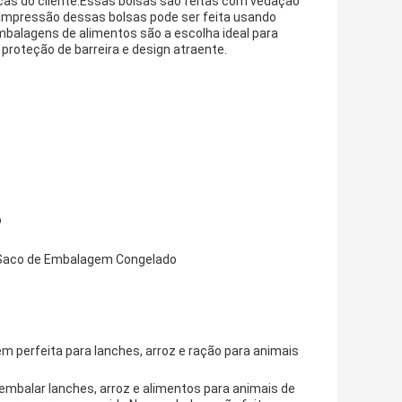
as do cliente.Essas bolsas são feitas com vedação
 impressão dessas bolsas pode ser feita usando
mbalagens de alimentos são a escolha ideal para
proteção de barreira e design atraente.
o
 Saco de Embalagem Congelado
 perfeita para lanches, arroz e ração para animais
mbalar lanches, arroz e alimentos para animais de