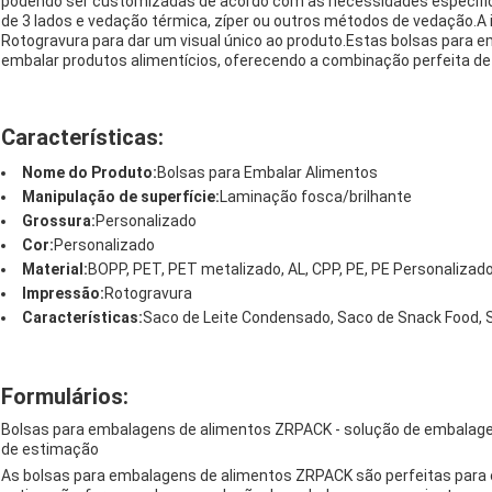
podendo ser customizadas de acordo com as necessidades específic
de 3 lados e vedação térmica, zíper ou outros métodos de vedação.A
Rotogravura para dar um visual único ao produto.Estas bolsas para e
embalar produtos alimentícios, oferecendo a combinação perfeita de 
Características:
Nome do Produto:
Bolsas para Embalar Alimentos
Manipulação de superfície:
Laminação fosca/brilhante
Grossura:
Personalizado
Cor:
Personalizado
Material:
BOPP, PET, PET metalizado, AL, CPP, PE, PE Personalizad
Impressão:
Rotogravura
Características:
Saco de Leite Condensado, Saco de Snack Food,
Formulários:
Bolsas para embalagens de alimentos ZRPACK - solução de embalagem
de estimação
As bolsas para embalagens de alimentos ZRPACK são perfeitas para e