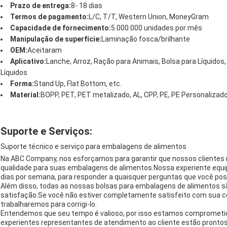
Prazo de entrega:
8- 18 dias
Termos de pagamento:
L/C, T/T, Western Union, MoneyGram
Capacidade de fornecimento:
5.000.000 unidades por mês
Manipulação de superfície:
Laminação fosca/brilhante
OEM:
Aceitaram
Aplicativo:
Lanche, Arroz, Ração para Animais, Bolsa para Líquido
Líquidos
Forma:
Stand Up, Flat Bottom, etc.
Material:
BOPP, PET, PET metalizado, AL, CPP, PE, PE Personalizad
Suporte e Serviços:
Suporte técnico e serviço para embalagens de alimentos
Na ABC Company, nos esforçamos para garantir que nossos clientes 
qualidade para suas embalagens de alimentos.Nossa experiente equipe
dias por semana, para responder a quaisquer perguntas que você poss
Além disso, todas as nossas bolsas para embalagens de alimentos s
satisfação.Se você não estiver completamente satisfeito com sua 
trabalharemos para corrigi-lo.
Entendemos que seu tempo é valioso, por isso estamos comprometid
experientes representantes de atendimento ao cliente estão prontos 