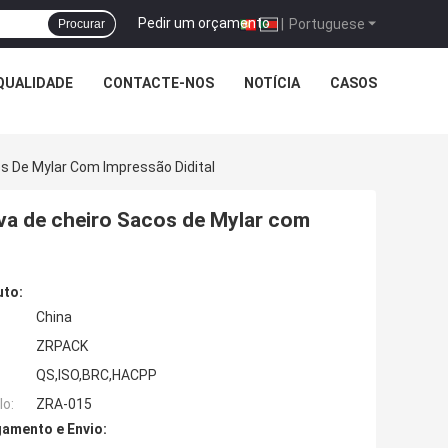
Pedir um orçamento
|
Portuguese
Procurar
QUALIDADE
CONTACTE-NOS
NOTÍCIA
CASOS
s De Mylar Com Impressão Didital
va de cheiro Sacos de Mylar com
uto:
China
ZRPACK
QS,ISO,BRC,HACPP
o:
ZRA-015
amento e Envio: