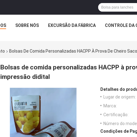
TOS
SOBRE NÓS
EXCURSÃO DA FÁBRICA
CONTROLE DA 
nto
Bolsas De Comida Personalizadas HACPP À Prova De Cheiro Saco
Bolsas de comida personalizadas HACPP à pro
impressão didital
Detalhes do prod
Lugar de origem:
Marca:
Certificação:
Número do model
Condições de Pag