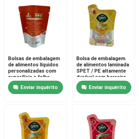
Excursão da fábrica
Controle da qualidade
Contacte-nos
Bolsas de embalagem
Bolsa de embalagem
de alimentos líquidos
de alimentos laminada
personalizadas com
SPET / PE altamente
Notícia
superfície e folha
durável com barreira
Enviar inquérito
Enviar inquérito
Casos
Malotes do empacotamento de alimento
Bolsa de embalagem de bico