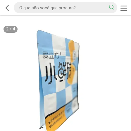
2
/
4