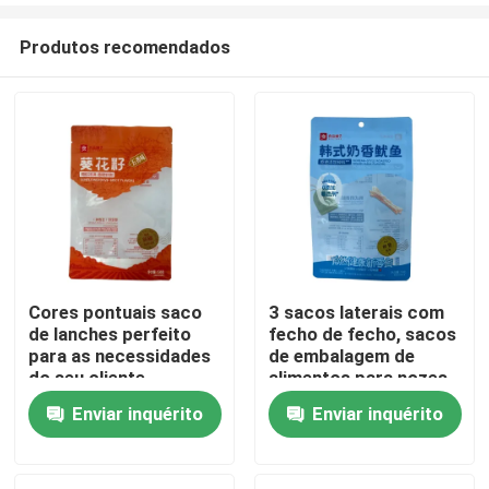
Produtos recomendados
Cores pontuais saco
3 sacos laterais com
de lanches perfeito
fecho de fecho, sacos
Casa
para as necessidades
de embalagem de
do seu cliente
alimentos para nozes
e esterilização
Enviar inquérito
Enviar inquérito
Produtos
personalizada na
indústria
Sobre nós