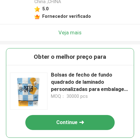
China ,CHINA
5.0
Fornecedor verificado
Veja mais
Obter o melhor preço para
Bolsas de fecho de fundo
quadrado de laminado
personalizadas para embalagens
de alimentos
MOQ： 30000 pcs
Continue